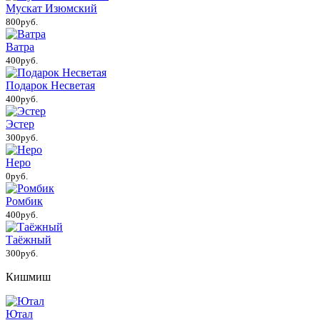
Мускат Изюмский
800руб.
Ватра
400руб.
Подарок Несветая
400руб.
Эстер
300руб.
Неро
0руб.
Ромбик
400руб.
Таёжный
300руб.
Кишмиш
Ютал